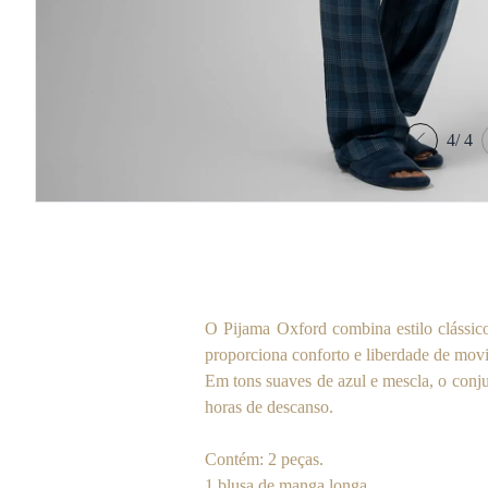
4
/
4
O Pijama Oxford combina estilo clássic
proporciona conforto e liberdade de mov
Em tons suaves de azul e mescla, o conju
horas de descanso.
Contém: 2 peças.
1 blusa de manga longa.