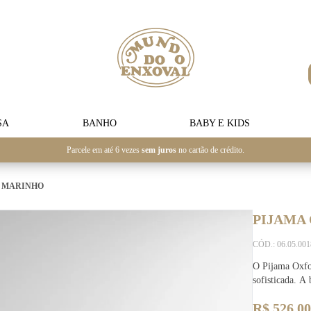
SA
BANHO
BABY E KIDS
Parcele em até 6 vezes
sem juros
no cartão de crédito.
L MARINHO
PIJAMA
CÓD.: 06.05.00
O Pijama Oxfor
sofisticada. A
R$ 526,00