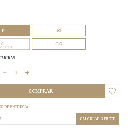
P
M
G
GG
SPONÍVEL
MEDIDAS
COMPRAR
ZO DE ENTREGA:
CALCULAR O FRETE