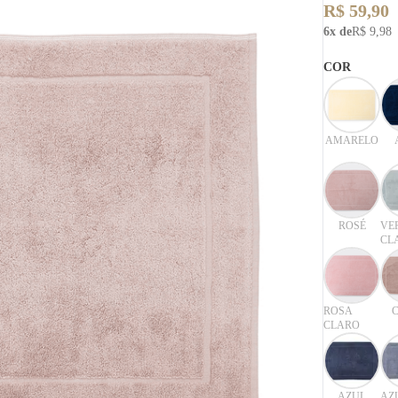
R$ 59,90
6x de
R$ 9,98
COR
AMARELO
ROSÉ
VE
CL
ROSA
CLARO
AZUL
AZ