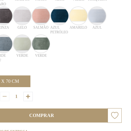
ARO
CINZA
GELO
SALMÃO
AZUL
AMARELO
AZUL
PETRÓLEO
RDE
VERDE
VERDE
U
 X 70 CM
COMPRAR