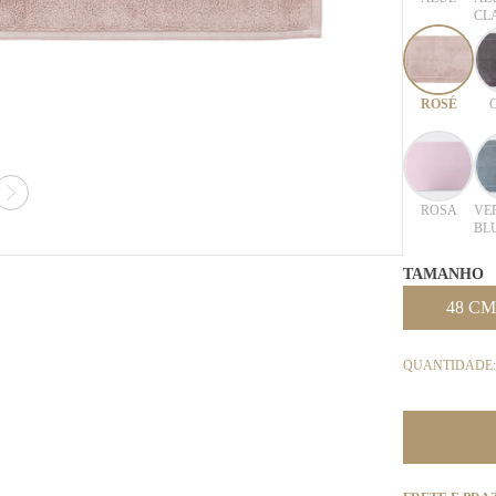
CL
ROSÉ
ROSA
VE
BL
TAMANHO
48 CM
QUANTIDADE: