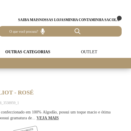
SAIBA MAIS
NOSSAS LOJAS
MINHA CONTA
MINHA SACOLA
OUTRAS CATEGORIAS
OUTLET
LIOT - ROSÉ
46_3538959_1
 é confeccionado em 100% Algodão, possui um toque macio e ótima
possui gramatura de...
VEJA MAIS
ECONOMIZE