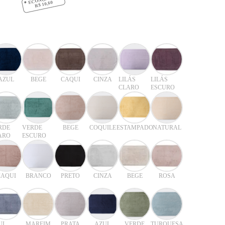
R$ 10,60
AZUL
BEGE
CAQUI
CINZA
LILÁS
LILÁS
CLARO
ESCURO
RDE
VERDE
BEGE
COQUILE
ESTAMPADO
NATURAL
ARO
ESCURO
CAQUI
BRANCO
PRETO
CINZA
BEGE
ROSA
UL
MARFIM
PRATA
AZUL
VERDE
TURQUESA