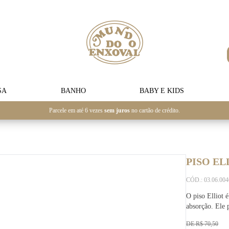
SA
BANHO
BABY E KIDS
Parcele em até 6 vezes
sem juros
no cartão de crédito.
PISO EL
CÓD.: 03.06.00
O piso Elliot
absorção. Ele 
DE R$ 70,50