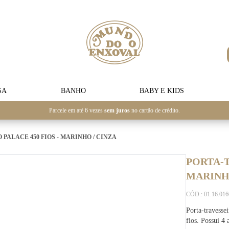
SA
BANHO
BABY E KIDS
Parcele em até 6 vezes
sem juros
no cartão de crédito.
PALACE 450 FIOS - MARINHO / CINZA
PORTA-T
MARINHO
CÓD.: 01.16.01
Porta-travesse
fios. Possui 4 