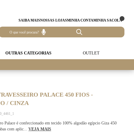
SAIBA MAIS
NOSSAS LOJAS
MINHA CONTA
MINHA SACOLA
OUTRAS CATEGORIAS
OUTLET
RAVESSEIRO PALACE 450 FIOS -
 / CINZA
60_4461_1
iro Palace é confeccionado em tecido 100% algodão egípcio Giza 450
abas com aplic...
VEJA MAIS