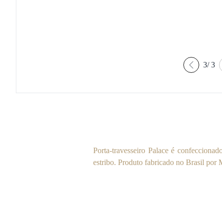
3
/
3
Porta-travesseiro Palace é confecciona
estribo. Produto fabricado no Brasil po