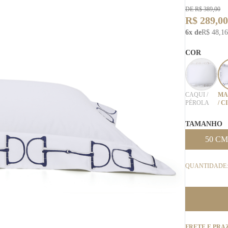
DE R$ 389,00
R$ 289,00
6x de
R$ 48,16
COR
CAQUI /
MA
PÉROLA
/ C
TAMANHO
50 CM
QUANTIDADE:
FRETE E PRA