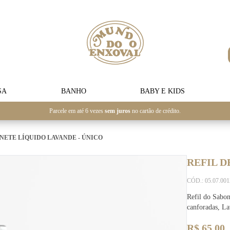
SA
BANHO
BABY E KIDS
Parcele em até 6 vezes
sem juros
no cartão de crédito.
NETE LÍQUIDO LAVANDE - ÚNICO
REFIL D
CÓD.: 05.07.00
Refil do Sabo
canforadas, La
R$ 65,00