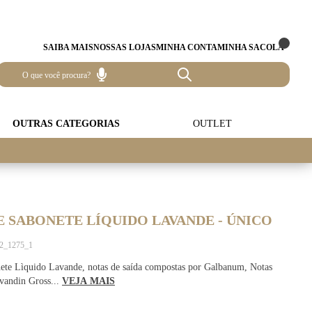
SAIBA MAIS
NOSSAS LOJAS
MINHA CONTA
MINHA SACOLA
OUTRAS CATEGORIAS
OUTLET
E SABONETE LÍQUIDO LAVANDE - ÚNICO
12_1275_1
nete Lìquido Lavande, notas de saída compostas por Galbanum, Notas
vandin Gross...
VEJA MAIS