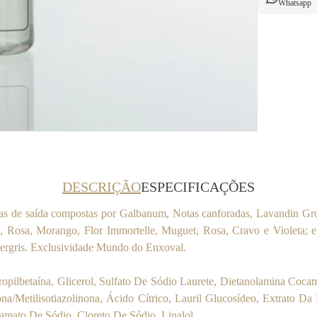
Whatsapp
DESCRIÇÃO
ESPECIFICAÇÕES
as de saída compostas por Galbanum, Notas canforadas, Lavandin Gr
 Rosa, Morango, Flor Immortelle, Muguet, Rosa, Cravo e Violeta; e
bergris. Exclusividade Mundo do Enxoval.
ilbetaína, Glicerol, Sulfato De Sódio Laurete, Dietanolamina Cocam
nona/Metilisotiazolinona, Ácido Cítrico, Lauril Glucosídeo, Extrato D
amato De Sódio, Cloreto De Sódio, Linalol.