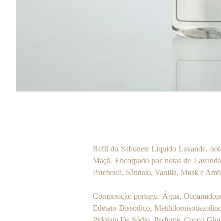
Refil do Sabonete Lìquido Lavande, not
Maçã. Encorpado por notas de Lavanda,
Patchouli, Sândalo, Vanilla, Musk e Am
Composição portugu: Água, Ocoamidoprop
Edetato Dissódico, Metilcloroisotiazoli
Pidolato De Sódio, Perfume, Cocoil Glut