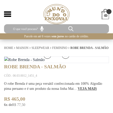
Parcele em até 6 vezes
sem juros
no cartão de crédito.
HOME
MAISON
SLEEPWEAR
FEMININO
ROBE BRENDA - SALMÃO
1
/
5
ROBE BRENDA - SALMÃO
CÓD.: 06.03.0012_1451_4
O robe Brenda é uma peça versátil confeccionada em 100% Algodão
pima peruano e é um produto da nossa linha Mai...
VEJA MAIS
R$ 465,00
6x de
R$ 77,50