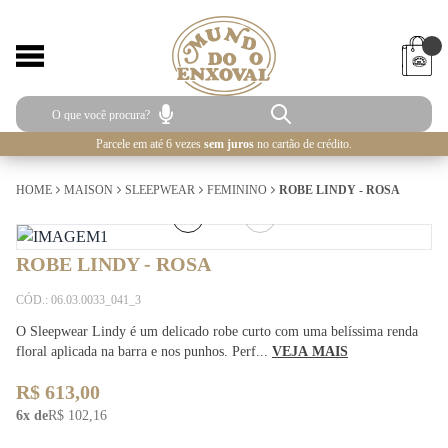
Parcele em até 6 vezes
sem juros
no cartão de crédito.
HOME
MAISON
SLEEPWEAR
FEMININO
ROBE LINDY - ROSA
4
/
4
ROBE LINDY - ROSA
CÓD.: 06.03.0033_041_3
O Sleepwear Lindy é um delicado robe curto com uma belíssima renda
floral aplicada na barra e nos punhos. Perf...
VEJA MAIS
R$ 613,00
6x de
R$ 102,16