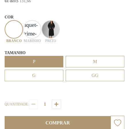
6x de
R$ 131,66
COR
BRANCO
MARINHO
PRETO
TAMANHO
P
M
G
GG
QUANTIDADE:
COMPRAR