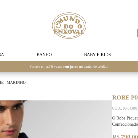
SA
BANHO
BABY E KIDS
Parcele em até 6 vezes
sem juros
no cartão de crédito.
ME - MARINHO
ROBE P
CÓD.: 06.04.00
O Robe Piquet 
Confeccionado
R$ 790,00