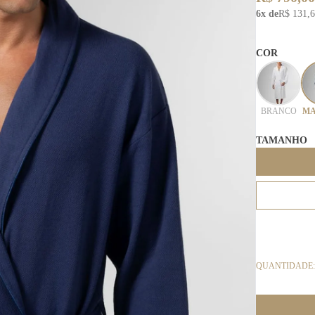
6x de
R$ 131,
COR
BRANCO
MA
TAMANHO
QUANTIDADE: