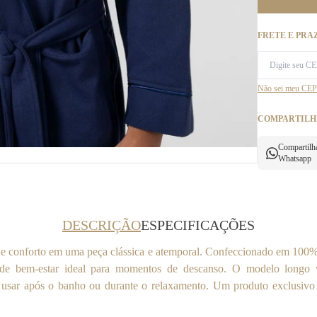
FRETE E PRA
Não sei meu CEP
COMPARTILH
Compartilh
Whatsapp
DESCRIÇÃO
ESPECIFICAÇÕES
e conforto em uma peça clássica e atemporal. Confeccionado em 100% 
de bem-estar ideal para momentos de descanso. O modelo longo v
ara usar após o banho ou durante o relaxamento. Um produto exclusi