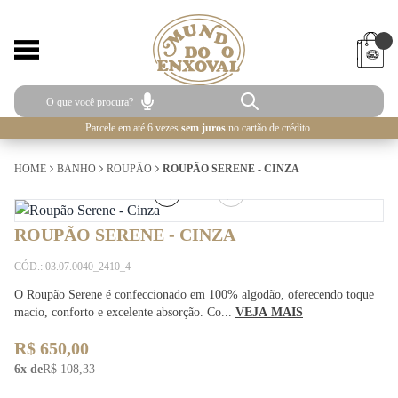
Parcele em até 6 vezes
sem juros
no cartão de crédito.
HOME
BANHO
ROUPÃO
ROUPÃO SERENE - CINZA
5
/
5
ROUPÃO SERENE - CINZA
CÓD.: 03.07.0040_2410_4
O Roupão Serene é confeccionado em 100% algodão, oferecendo toque
macio, conforto e excelente absorção. Co...
VEJA MAIS
R$ 650,00
6x de
R$ 108,33