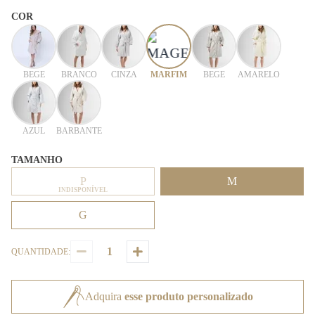
COR
BEGE
BRANCO
CINZA
MARFIM
BEGE
AMARELO
AZUL
BARBANTE
TAMANHO
P
M
INDISPONÍVEL
G
QUANTIDADE:
Adquira
esse produto personalizado