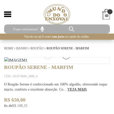
Parcele em até 6 vezes
sem juros
no cartão de crédito.
HOME
BANHO
ROUPÃO
ROUPÃO SERENE - MARFIM
1
/
5
ROUPÃO SERENE - MARFIM
CÓD.: 03.07.0040_2890_4
O Roupão Serene é confeccionado em 100% algodão, oferecendo toque
macio, conforto e excelente absorção. Co...
VEJA MAIS
R$ 650,00
6x de
R$ 108,33