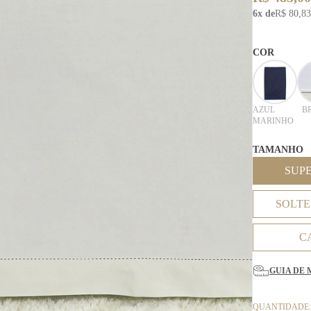
6x de
R$ 80,83
COR
AZUL
B
MARINHO
TAMANHO
SUP
SOLTE
C
GUIA DE 
QUANTIDADE: