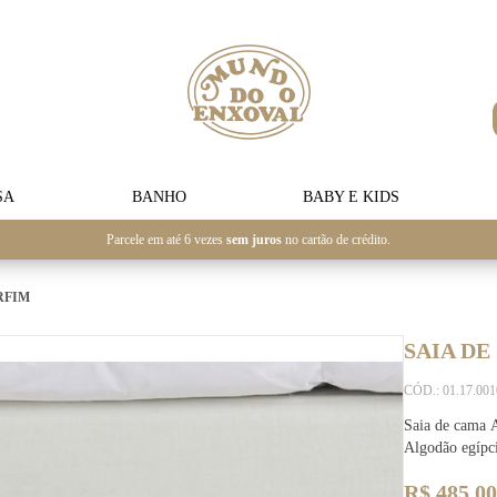
SA
BANHO
BABY E KIDS
Parcele em até 6 vezes
sem juros
no cartão de crédito.
RFIM
SAIA DE
CÓD.: 01.17.00
Saia de cama 
Algodão egípci
R$ 485,00