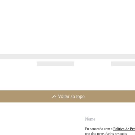
Voltar ao topo
Eu concordo com a
Política de Pr
uso dos meus dados pessoais.