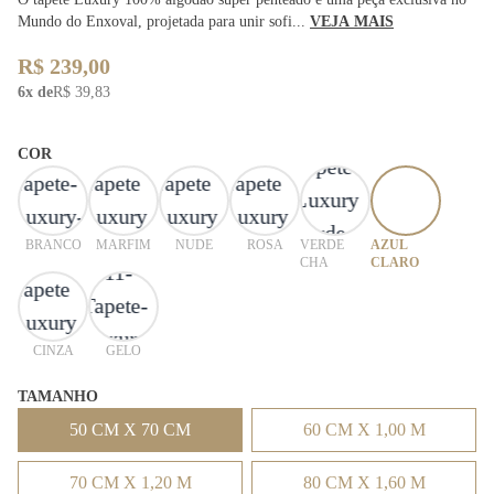
Mundo do Enxoval, projetada para unir sofi...
VEJA MAIS
R$ 239,00
6x de
R$ 39,83
COR
BRANCO
MARFIM
NUDE
ROSA
VERDE
AZUL
CHA
CLARO
CINZA
GELO
TAMANHO
50 CM X 70 CM
60 CM X 1,00 M
70 CM X 1,20 M
80 CM X 1,60 M