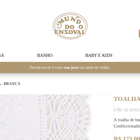
SA
BANHO
BABY E KIDS
Parcele em até 6 vezes
sem juros
no cartão de crédito.
 - BRANCA
TOALHA
CÓD.: 02.10.01
A toalha de ba
Confeccionado
R$ 173,00