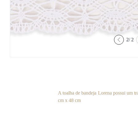
2
/
2
A toalha de bandeja Lorena possui um t
cm x 48 cm