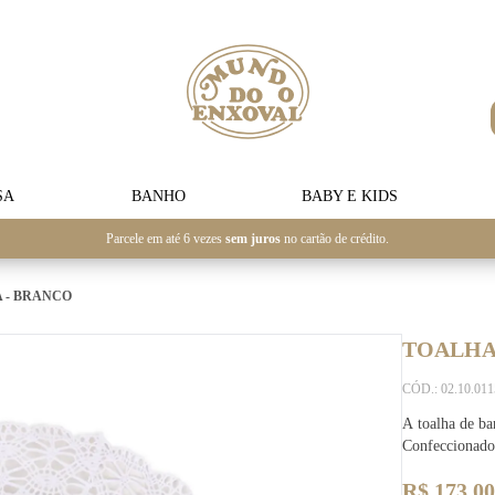
SA
BANHO
BABY E KIDS
Parcele em até 6 vezes
sem juros
no cartão de crédito.
 - BRANCO
TOALHA
CÓD.: 02.10.01
A toalha de ba
Confeccionado
R$ 173,00