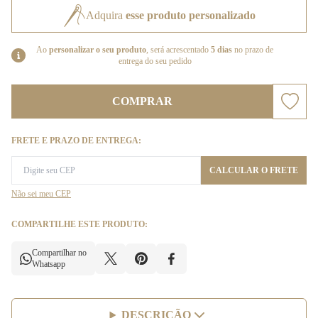
Adquira
esse produto personalizado
Ao
personalizar o seu produto
, será acrescentado
5 dias
no prazo de
entrega do seu pedido
COMPRAR
FRETE E PRAZO DE ENTREGA:
CALCULAR O FRETE
Não sei meu CEP
COMPARTILHE ESTE PRODUTO:
Compartilhar no
Whatsapp
DESCRIÇÃO