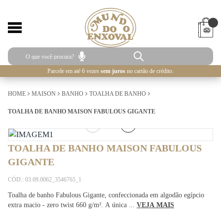
Parcele em até 6 vezes
sem juros
no cartão de crédito.
HOME
MAISON
BANHO
TOALHA DE BANHO
TOALHA DE BANHO MAISON FABULOUS GIGANTE
1
/
2
TOALHA DE BANHO MAISON FABULOUS
GIGANTE
CÓD.: 03.09.0062_3546765_1
Toalha de banho Fabulous Gigante, confeccionada em algodão egípcio
extra macio - zero twist 660 g/m². A única ...
VEJA MAIS