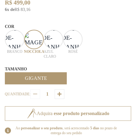
R$ 499,00
6x de
R$ 83,16
COR
BRANCO
NOCCIOLA
AZUL
ROSÉ
CLARO
TAMANHO
GIGANTE
QUANTIDADE:
Adquira
esse produto personalizado
Ao
personalizar o seu produto
, será acrescentado
5 dias
no prazo de
entrega do seu pedido