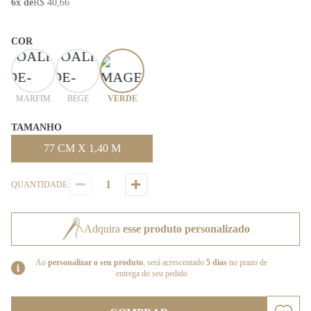
6x de
R$ 40,66
COR
MARFIM
BEGE
VERDE
TAMANHO
77 CM X 1,40 M
QUANTIDADE:
Adquira
esse produto personalizado
Ao
personalizar o seu produto
, será acrescentado
5 dias
no prazo de
entrega do seu pedido