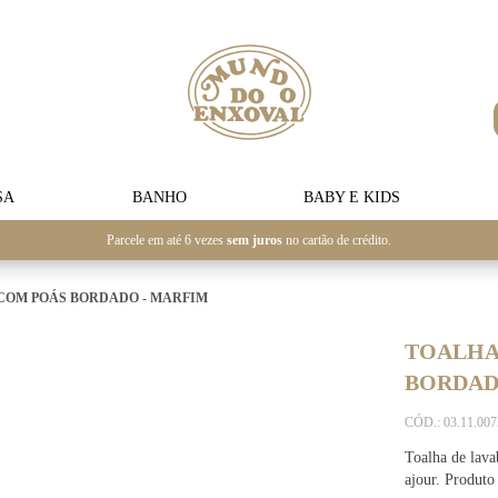
SA
BANHO
BABY E KIDS
Parcele em até 6 vezes
sem juros
no cartão de crédito.
COM POÁS BORDADO - MARFIM
TOALHA
BORDAD
CÓD.: 03.11.00
Toalha de lav
ajour. Produto