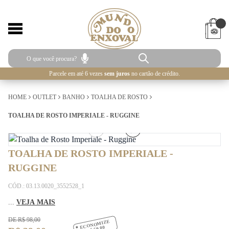
Parcele em até 6 vezes
sem juros
no cartão de crédito.
HOME
OUTLET
BANHO
TOALHA DE ROSTO
TOALHA DE ROSTO IMPERIALE - RUGGINE
1
/
4
TOALHA DE ROSTO IMPERIALE -
RUGGINE
CÓD.: 03.13.0020_3552528_1
...
VEJA MAIS
DE R$ 98,00
ECONOMIZE
R$ 59,00