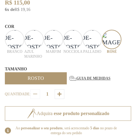
R$ 115,00
6x de
R$ 19,16
COR
BRANCO
AZUL
MARFIM
NOCCIOLA
PALLADIO
ROSÉ
MARINHO
TAMANHO
ROSTO
GUIA DE MEDIDAS
QUANTIDADE:
Adquira
esse produto personalizado
Ao
personalizar o seu produto
, será acrescentado
5 dias
no prazo de
entrega do seu pedido