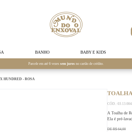
SA
BANHO
BABY E KIDS
Parcele em até 6 vezes
sem juros
no cartão de crédito.
IX HUNDRED - ROSA
TOALHA 
CÓD.: 03.13.00
A Toalha de R
Ela é pré-lava
DE R$ 64,00