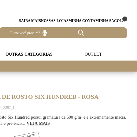
SAIBA MAIS
NOSSAS LOJAS
MINHA CONTA
MINHA SACOLA
OUTRAS CATEGORIAS
OUTLET
DE ROSTO SIX HUNDRED - ROSA
45_3297_1
osto Six Hundred possui gramatura de 600 g/m² e é extremamente macia.
da e pré-enco...
VEJA MAIS
ECONOMIZE