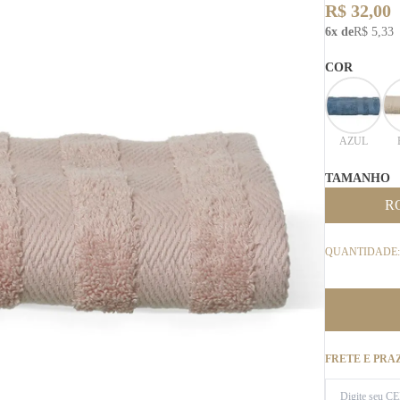
R$ 32,00
6x de
R$ 5,33
COR
AZUL
TAMANHO
R
QUANTIDADE:
FRETE E PRA