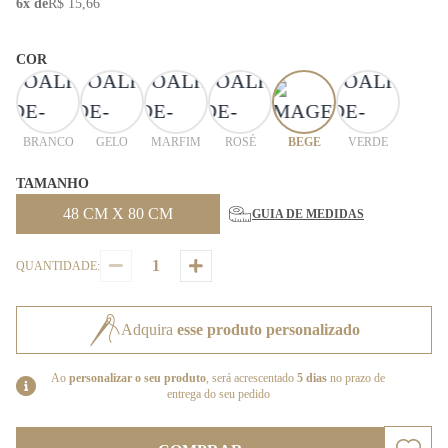
6x de
R$ 15,66
COR
BRANCO
GELO
MARFIM
ROSÉ
BEGE
VERDE
TAMANHO
48 CM X 80 CM
GUIA DE MEDIDAS
QUANTIDADE:
Adquira
esse produto personalizado
Ao
personalizar o seu produto
, será acrescentado
5 dias
no prazo de
entrega do seu pedido