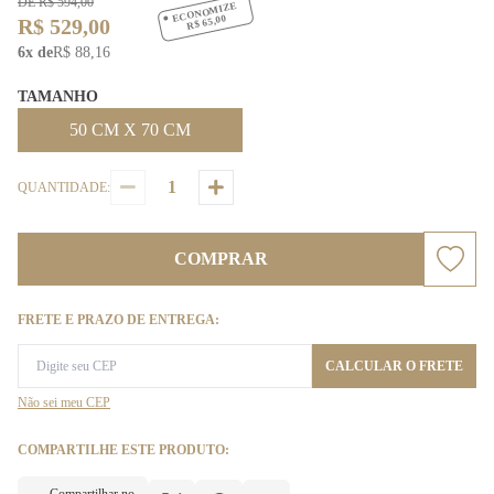
DE R$ 594,00
ECONOMIZE
R$ 65,00
R$ 529,00
6x de
R$ 88,16
TAMANHO
50 CM X 70 CM
QUANTIDADE:
COMPRAR
FRETE E PRAZO DE ENTREGA:
CALCULAR O FRETE
Não sei meu CEP
COMPARTILHE ESTE PRODUTO: