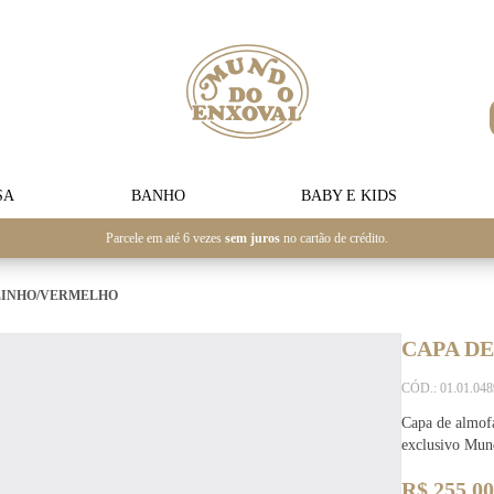
SA
BANHO
BABY E KIDS
Parcele em até 6 vezes
sem juros
no cartão de crédito.
 LINHO/VERMELHO
CAPA D
CÓD.: 01.01.04
Capa de almofa
exclusivo Mun
R$ 255,00