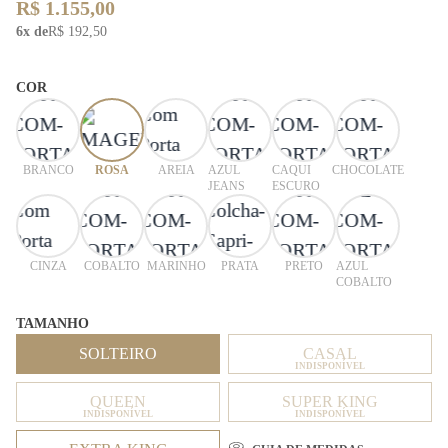
R$ 1.155,00
6x de
R$ 192,50
COR
BRANCO
ROSA
AREIA
AZUL
CAQUI
CHOCOLATE
JEANS
ESCURO
CINZA
COBALTO
MARINHO
PRATA
PRETO
AZUL
COBALTO
TAMANHO
SOLTEIRO
CASAL
INDISPONÍVEL
QUEEN
SUPER KING
INDISPONÍVEL
INDISPONÍVEL