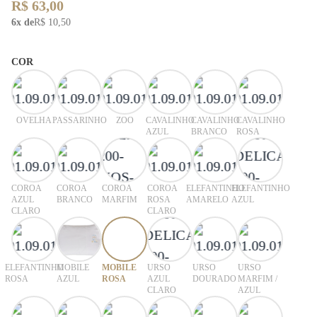
R$ 63,00
6x de
R$ 10,50
COR
OVELHA
PASSARINHO
ZOO
CAVALINHO
CAVALINHO
CAVALINHO
AZUL
BRANCO
ROSA
COROA
COROA
COROA
COROA
ELEFANTINHO
ELEFANTINHO
AZUL
BRANCO
MARFIM
ROSA
AMARELO
AZUL
CLARO
CLARO
ELEFANTINHO
MOBILE
MOBILE
URSO
URSO
URSO
ROSA
AZUL
ROSA
AZUL
DOURADO
MARFIM /
CLARO
AZUL