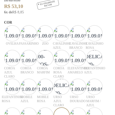
DE R$ 59,00
ECONOMIZE
R$ 5,90
R$ 53,10
6x de
R$ 8,85
COR
OVELHA
PASSARINHO
ZOO
CAVALINHO
CAVALINHO
CAVALINHO
AZUL
BRANCO
ROSA
COROA
COROA
COROA
COROA
ELEFANTINHO
ELEFANTINHO
AZUL
BRANCO
MARFIM
ROSA
AMARELO
AZUL
CLARO
CLARO
ELEFANTINHO
MOBILE
MOBILE
URSO
URSO
URSO
ROSA
AZUL
ROSA
AZUL
DOURADO
MARFIM /
CLARO
AZUL