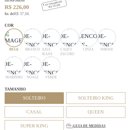
DE R$ 348,00
ECONOMIZE
R$ 122,00
R$ 226,00
6x de
R$ 37,66
COR
BEGE
BRANCO
AZUL
CAQUI
CINZA
INROSE
JEANS
ESCURO
MARINHO
NOALE
VERDE
TAMANHO
SOLTEIRO
SOLTEIRO KING
CASAL
QUEEN
SUPER KING
GUIA DE MEDIDAS