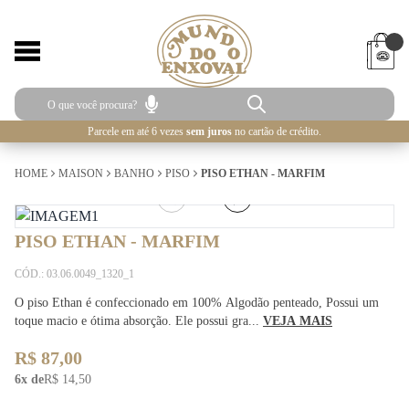
Parcele em até 6 vezes
sem juros
no cartão de crédito.
HOME
MAISON
BANHO
PISO
PISO ETHAN - MARFIM
1
/
2
PISO ETHAN - MARFIM
CÓD.: 03.06.0049_1320_1
O piso Ethan é confeccionado em 100% Algodão penteado, Possui um
toque macio e ótima absorção. Ele possui gra...
VEJA MAIS
R$ 87,00
6x de
R$ 14,50