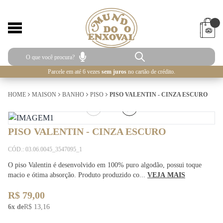
Parcele em até 6 vezes
sem juros
no cartão de crédito.
HOME
MAISON
BANHO
PISO
PISO VALENTIN - CINZA ESCURO
1
/
2
PISO VALENTIN - CINZA ESCURO
CÓD.: 03.06.0045_3547095_1
O piso Valentin é desenvolvido em 100% puro algodão, possui toque
macio e ótima absorção. Produto produzido co...
VEJA MAIS
R$ 79,00
6x de
R$ 13,16