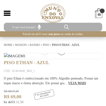
Parcele em até 6 vezes
sem juros
no cartão de crédito.
HOME
MAISON
BANHO
PISO
PISO ETHAN - AZUL
1
/
2
PISO ETHAN - AZUL
CÓD.: 03.06.0049_3863_1
O piso Ethan é confeccionado em 100% Algodão penteado, Possui um
toque macio e ótima absorção. Ele possui gra...
VEJA MAIS
DE R$ 87,00
ECONOMIZE
R$ 18,00
R$ 69,00
6x de
R$ 11,50