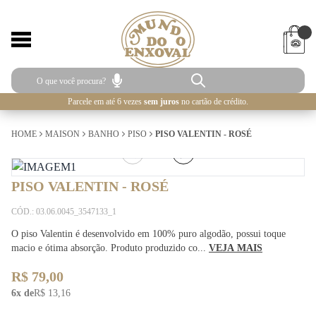
Parcele em até 6 vezes
sem juros
no cartão de crédito.
HOME
MAISON
BANHO
PISO
PISO VALENTIN - ROSÉ
1
/
2
PISO VALENTIN - ROSÉ
CÓD.: 03.06.0045_3547133_1
O piso Valentin é desenvolvido em 100% puro algodão, possui toque
macio e ótima absorção. Produto produzido co...
VEJA MAIS
R$ 79,00
6x de
R$ 13,16