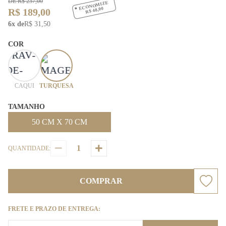
DE R$ 237,00
ECONOMIZE
R$ 48,00
R$ 189,00
6x de
R$ 31,50
COR
CAQUI
TURQUESA
TAMANHO
50 CM X 70 CM
QUANTIDADE:
COMPRAR
FRETE E PRAZO DE ENTREGA: