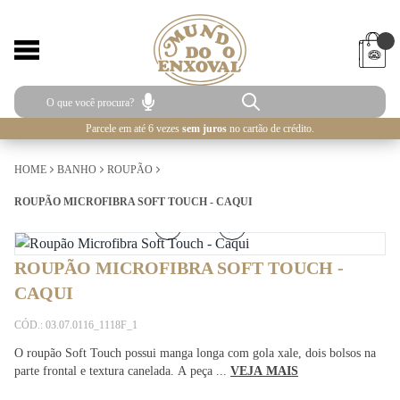
Parcele em até 6 vezes
sem juros
no cartão de crédito.
HOME
BANHO
ROUPÃO
ROUPÃO MICROFIBRA SOFT TOUCH - CAQUI
1
/
5
ROUPÃO MICROFIBRA SOFT TOUCH -
CAQUI
CÓD.: 03.07.0116_1118F_1
O roupão Soft Touch possui manga longa com gola xale, dois bolsos na
parte frontal e textura canelada. A peça ...
VEJA MAIS