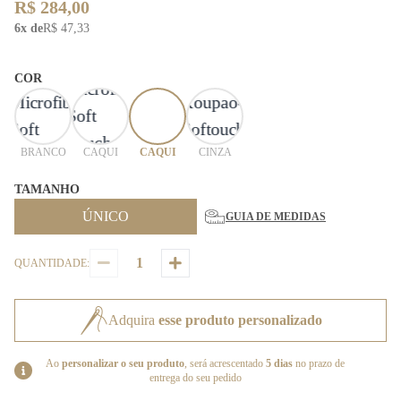
R$ 284,00
6x de
R$ 47,33
COR
BRANCO
CAQUI
CAQUI
CINZA
TAMANHO
ÚNICO
GUIA DE MEDIDAS
QUANTIDADE:
Adquira
esse produto personalizado
Ao
personalizar o seu produto
, será acrescentado
5 dias
no prazo de
entrega do seu pedido