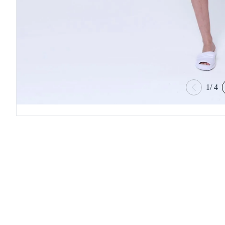
1
/
4