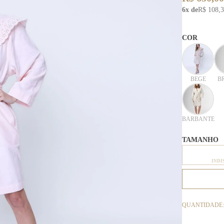
6x de
R$ 108,
COR
BEGE
B
BARBANTE
TAMANHO
INDI
QUANTIDADE: