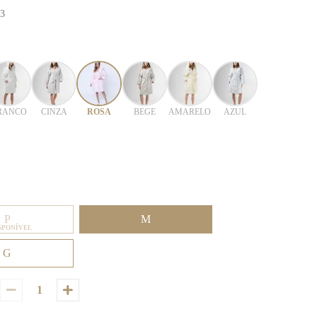
33
RANCO
CINZA
ROSA
BEGE
AMARELO
AZUL
P
M
SPONÍVEL
G