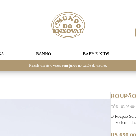
SA
BANHO
BABY E KIDS
Parcele em até 6 vezes
sem juros
no cartão de crédito.
ROUPÃO
CÓD.: 03.07.00
O Roupão Sere
e excelente ab
R$ 650,00