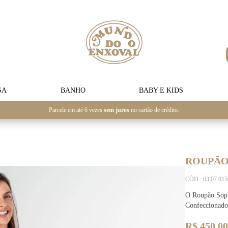
SA
BANHO
BABY E KIDS
Parcele em até 6 vezes
sem juros
no cartão de crédito.
ROUPÃO 
CÓD.: 03.07.01
O Roupão Sophi
Confeccionado
R$ 450,00