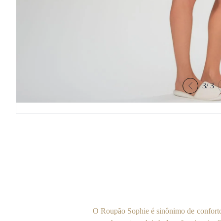
3
/
3
O Roupão Sophie é sinônimo de conforto 