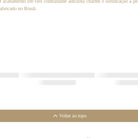
O acabamento em viés contrastante adiciona charme e sofisticação à p
abricado no Brasil.
Voltar ao topo