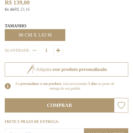
R$ 139,00
6x de
R$ 23,16
TAMANHO
86 CM X 1,63 M
QUANTIDADE:
Adquira
esse produto personalizado
Ao
personalizar o seu produto
, será acrescentado
5 dias
no prazo de
entrega do seu pedido
COMPRAR
FRETE E PRAZO DE ENTREGA: