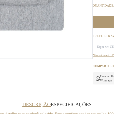
QUANTIDADE:
FRETE E PRA
Não sei meu CEP
COMPARTILH
Compartilh
Whatsapp
DESCRIÇÃO
ESPECIFICAÇÕES
m detalhe com cordonê colorido. Peças confeccionadas em malha 100