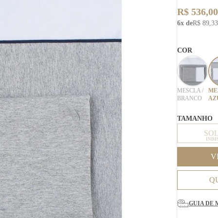
R$ 536,00
6x de
R$ 89,33
COR
MESCLA /
ME
BRANCO
AZ
TAMANHO
SO
INDI
V
Q
GUIA DE 