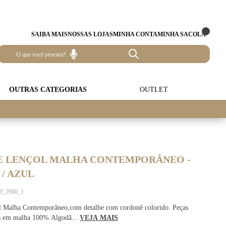
SAIBA MAIS
NOSSAS LOJAS
MINHA CONTA
MINHA SACOLA
OUTRAS CATEGORIAS
OUTLET
E LENÇOL MALHA CONTEMPORÂNEO -
/ AZUL
89_2986_1
l Malha Contemporâneo,com detalhe com cordonê colorido. Peças
s em malha 100% Algodã...
VEJA MAIS