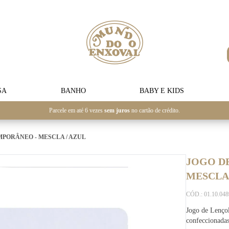
SA
BANHO
BABY E KIDS
Parcele em até 6 vezes
sem juros
no cartão de crédito.
PORÂNEO - MESCLA / AZUL
JOGO D
MESCLA 
CÓD.: 01.10.04
Jogo de Lenço
confeccionada