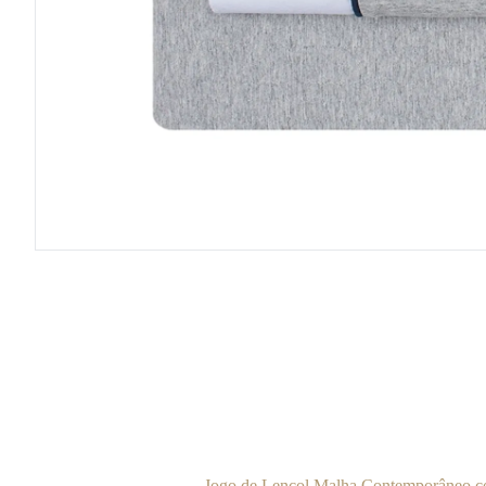
Jogo de Lençol Malha Contemporâneo,co