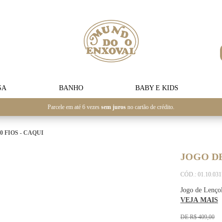
SA
BANHO
BABY E KIDS
Parcele em até 6 vezes
sem juros
no cartão de crédito.
 FIOS - CAQUI
JOGO DE
CÓD.: 01.10.03
Jogo de Lençol
VEJA MAIS
DE R$ 409,00