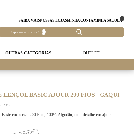
SAIBA MAIS
NOSSAS LOJAS
MINHA CONTA
MINHA SACOLA
OUTRAS CATEGORIAS
OUTLET
 LENÇOL BASIC AJOUR 200 FIOS - CAQUI
17_2347_1
 Basic em percal 200 Fios, 100% Algodão, com detalhe em ajour....
ECONOMIZE