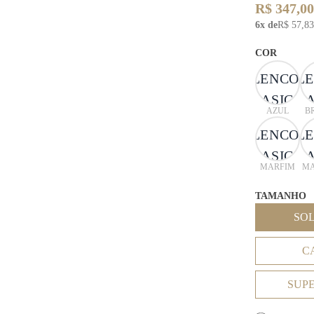
R$ 347,00
6x de
R$ 57,83
COR
AZUL
B
MARFIM
MA
TAMANHO
SO
C
SUP