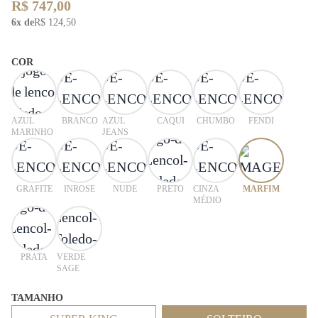
R$ 747,00
6x de
R$ 124,50
COR
AZUL
BRANCO
AZUL
CAQUI
CHUMBO
FENDI
MARINHO
JEANS
GRAFITE
INROSE
NUDE
PRETO
CINZA
MARFIM
MÉDIO
PRATA
VERDE
SAGE
TAMANHO