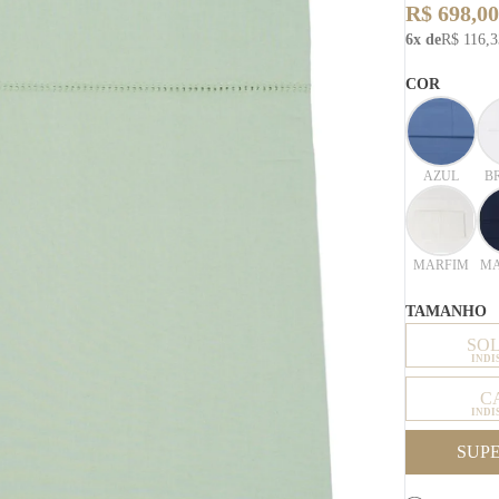
R$ 698,00
6x de
R$ 116,3
COR
AZUL
B
MARFIM
MA
TAMANHO
SO
INDI
C
INDI
SUP