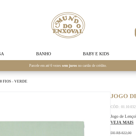
SA
BANHO
BABY E KIDS
Parcele em até 6 vezes
sem juros
no cartão de crédito.
0 FIOS - VERDE
JOGO DE
CÓD.: 01.10.03
Jogo de Lençol
VEJA MAIS
DE R$ 822,00