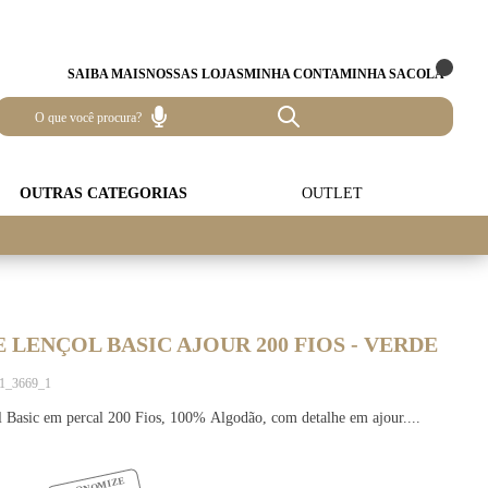
SAIBA MAIS
NOSSAS LOJAS
MINHA CONTA
MINHA SACOLA
OUTRAS CATEGORIAS
OUTLET
 LENÇOL BASIC AJOUR 200 FIOS - VERDE
21_3669_1
 Basic em percal 200 Fios, 100% Algodão, com detalhe em ajour....
ECONOMIZE