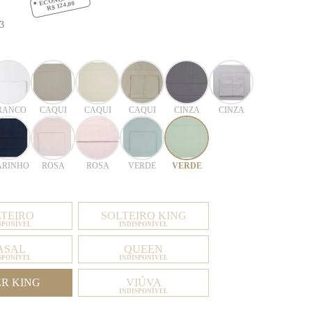
R$ 124,00
3
RANCO
CAQUI
CAQUI
CAQUI
CINZA
CINZA
RINHO
ROSA
ROSA
VERDE
VERDE
LTEIRO
SOLTEIRO KING
SPONÍVEL
INDISPONÍVEL
ASAL
QUEEN
SPONÍVEL
INDISPONÍVEL
ER KING
VIÚVA
INDISPONÍVEL