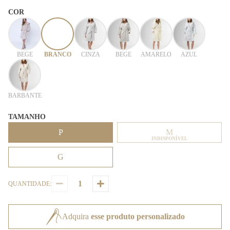
COR
BEGE
BRANCO
CINZA
BEGE
AMARELO
AZUL
BARBANTE
TAMANHO
P
M
INDISPONÍVEL
G
QUANTIDADE:
Adquira
esse produto personalizado