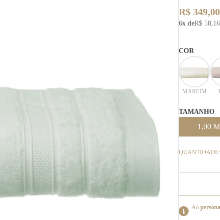
R$ 349,00
6x de
R$ 58,16
COR
MARFIM
TAMANHO
1,00 M
QUANTIDADE:
Ao
persona