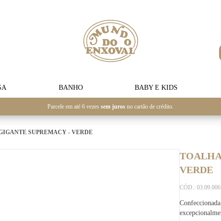
SA
BANHO
BABY E KIDS
Parcele em até 6 vezes
sem juros
no cartão de crédito.
GIGANTE SUPREMACY - VERDE
TOALHA
VERDE
CÓD.: 03.09.00
Confeccionada 
excepcionalmen