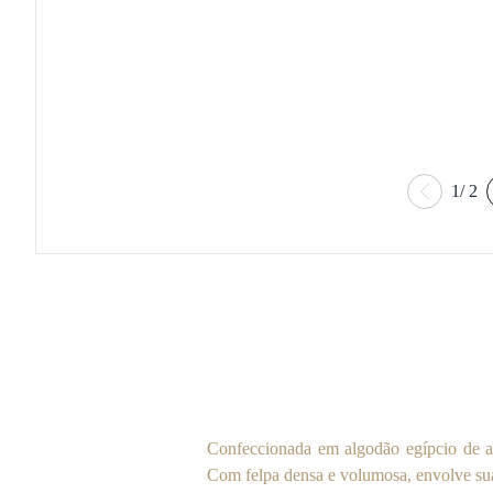
1
/
2
Confeccionada em algodão egípcio de al
Com felpa densa e volumosa, envolve su