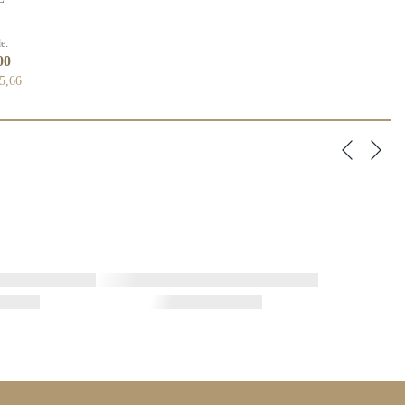
de:
00
5,66