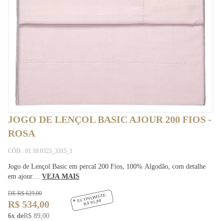
JOGO DE LENÇOL BASIC AJOUR 200 FIOS -
ROSA
CÓD.: 01.10.0323_3315_1
Jogo de Lençol Basic em percal 200 Fios, 100% Algodão, com detalhe
em ajour....
VEJA MAIS
DE R$ 629,00
ECONOMIZE
R$ 95,00
R$ 534,00
6x de
R$ 89,00