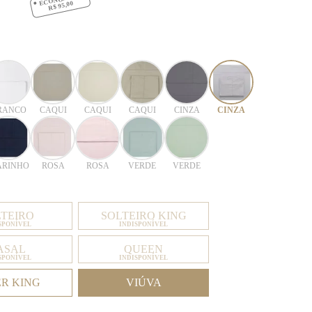
R$ 95,00
RANCO
CAQUI
CAQUI
CAQUI
CINZA
CINZA
RINHO
ROSA
ROSA
VERDE
VERDE
LTEIRO
SOLTEIRO KING
SPONÍVEL
INDISPONÍVEL
ASAL
QUEEN
SPONÍVEL
INDISPONÍVEL
ER KING
VIÚVA