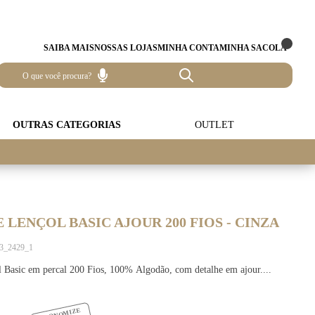
SAIBA MAIS
NOSSAS LOJAS
MINHA CONTA
MINHA SACOLA
OUTRAS CATEGORIAS
OUTLET
 LENÇOL BASIC AJOUR 200 FIOS - CINZA
23_2429_1
 Basic em percal 200 Fios, 100% Algodão, com detalhe em ajour....
ECONOMIZE