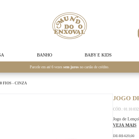
SA
BANHO
BABY E KIDS
Parcele em até 6 vezes
sem juros
no cartão de crédito.
 FIOS - CINZA
JOGO DE
CÓD.: 01.10.03
Jogo de Lençol
VEJA MAIS
DE R$ 629,00