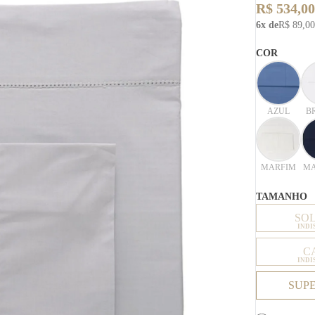
R$ 534,00
6x de
R$ 89,00
COR
AZUL
B
MARFIM
MA
TAMANHO
SO
INDI
C
INDI
SUP